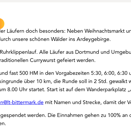
nder Läufern doch besonders: Neben Weihnachtsmarkt un
 durch unsere schönen Wälder ins Ardeygebirge.
Ruhrklippenlauf. Alle Läufer aus Dortmund und Umgebun
raditionellen Currywurst gefeiert werden.
nd fast 500 HM in den Vorgabezeiten 5:30, 6:00, 6:30 u
ngrunde über 10 km, die Runde soll in 2 Std. gewalkt wer
um 8.00 Uhr startet. Start ist auf dem Wanderparkplatz 
n@lt-bittermark.de
mit Namen und Strecke, damit der Ve
er gespendet werden. Die Einnahmen gehen zu 100% an di
en.